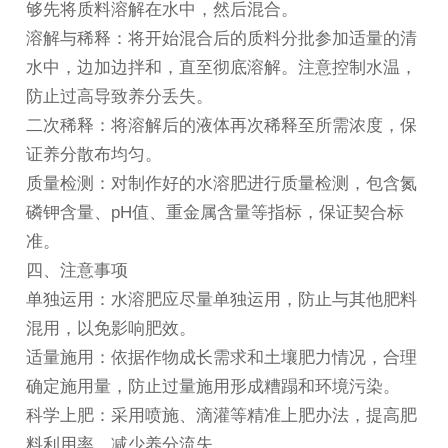
够先将质料溶解在水中，然后混合。
溶解与稀释：将开始混合后的质料分批参加适量的清
水中，边加边拌和，直至彻底溶解。注意控制水温，
防止过高导致养分丢失。
二次稀释：将溶解后的液体再次稀释至所需浓度，保
证养分散布均匀。
质量检测：对制作好的水溶肥进行质量检测，包含氮
磷钾含量、pH值、重金属含量等指标，保证契合标
准。
四、注意事项
单独运用：
水溶肥
应尽量单独运用，防止与其他肥料
混用，以免影响肥效。
适量施用：依据作物成长需求和土壤肥力情况，合理
确定施用量，防止过量施用形成糟蹋和环境污染。
科学上肥：采用喷施、滴灌等精准上肥办法，提高肥
料利用率，减少养分流失。