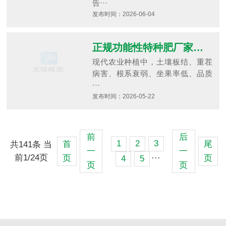
告···
发布时间：2026-06-04
正规功能性特种肥厂家要具备哪些实力，产品适合解决种植哪些痛点？
现代农业种植中，土壤板结、重茬
病害、根系衰弱、坐果率低、品质
···
发布时间：2026-05-22
前
后
1
2
3
首
尾
共141条 当
一
一
前1/24页
页
页
···
4
5
页
页