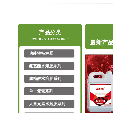
产品分类
最新产
PRODUCT CATEGORIES
功能性特种肥
最新产
籽粒多+粒饱满
氨基酸水溶肥系列
含氨基酸水溶肥料黄叶干尖
腐植酸水溶肥系列
最新产
···
含腐植酸水溶肥料身肽·源···
单一元素系列
大量元素水溶肥系列
最新产