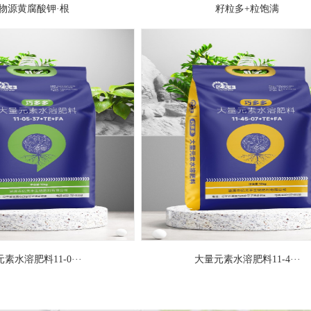
物源黄腐酸钾·根
籽粒多+粒饱满
品：
矿物源黄腐酸钾·根
品：
矿物源黄腐酸钾·果
品：
含腐植酸水溶肥料
品：
活菌鸡血酶
素水溶肥料11-0···
大量元素水溶肥料11-4···
品：
含氨基酸水溶肥料黄叶干尖 一喷绿