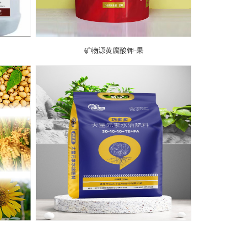
矿物源黄腐酸钾·果